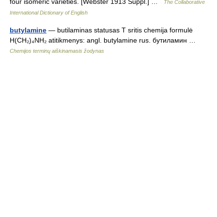
four isomeric varieties. [Webster 1913 Suppl.] …
The Collaborative
International Dictionary of English
butylamine
— butilaminas statusas T sritis chemija formulė
H(CH₂)₄NH₂ atitikmenys: angl. butylamine rus. бутиламин …
Chemijos terminų aiškinamasis žodynas