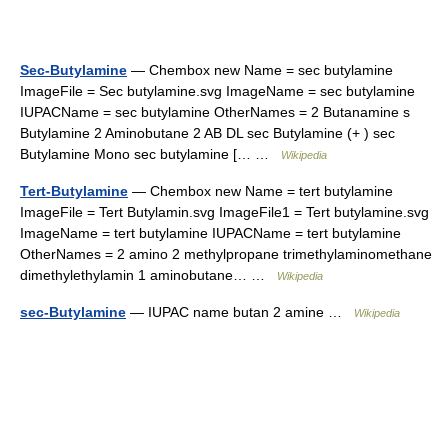
Sec-Butylamine
— Chembox new Name = sec butylamine
ImageFile = Sec butylamine.svg ImageName = sec butylamine
IUPACName = sec butylamine OtherNames = 2 Butanamine s
Butylamine 2 Aminobutane 2 AB DL sec Butylamine (+ ) sec
Butylamine Mono sec butylamine [… …
Wikipedia
Tert-Butylamine
— Chembox new Name = tert butylamine
ImageFile = Tert Butylamin.svg ImageFile1 = Tert butylamine.svg
ImageName = tert butylamine IUPACName = tert butylamine
OtherNames = 2 amino 2 methylpropane trimethylaminomethane
dimethylethylamin 1 aminobutane… …
Wikipedia
sec-Butylamine
— IUPAC name butan 2 amine …
Wikipedia