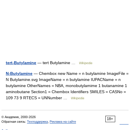
tert-Butylamine
— tert Butylamine …
Wikipedia
N-Butylamine
— Chembox new Name = n butylamine ImageFile =
N Butylamine.svg ImageName = n butylamine IUPACName = n
butylamine OtherNames = NBA, monobutylamime 1 butanamine 1
aminobutane Section1 = Chembox Identifiers SMILES = CASNo =
109 73 9 RTECS = UNNumber …
Wikipedia
© Академик, 2000-2026
18+
Обратная связь:
Техподдержка
,
Реклама на сайте