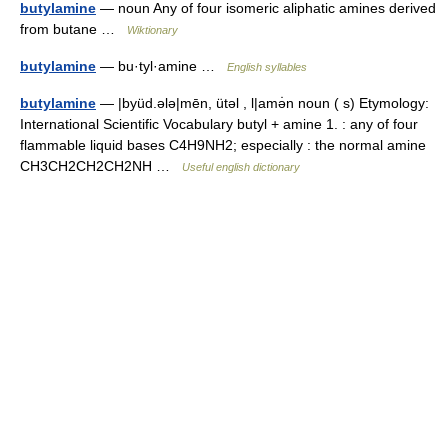
butylamine
— noun Any of four isomeric aliphatic amines derived
from butane …
Wiktionary
butylamine
— bu·tyl·amine …
English syllables
butylamine
— |byüd.ələ|mēn, ütəl , l|amə̇n noun ( s) Etymology:
International Scientific Vocabulary butyl + amine 1. : any of four
flammable liquid bases C4H9NH2; especially : the normal amine
CH3CH2CH2CH2NH …
Useful english dictionary