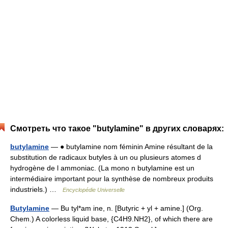
Смотреть что такое "butylamine" в других словарях:
butylamine
— ● butylamine nom féminin Amine résultant de la
substitution de radicaux butyles à un ou plusieurs atomes d
hydrogène de l ammoniac. (La mono n butylamine est un
intermédiaire important pour la synthèse de nombreux produits
industriels.) …
Encyclopédie Universelle
Butylamine
— Bu tyl*am ine, n. [Butyric + yl + amine.] (Org.
Chem.) A colorless liquid base, {C4H9.NH2}, of which there are