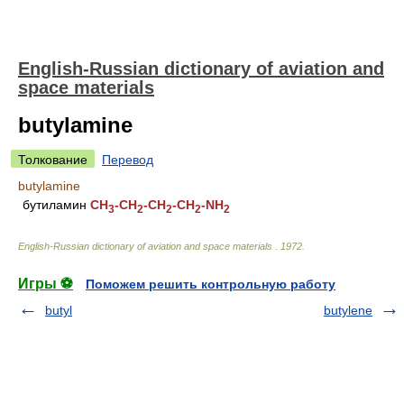
English-Russian dictionary of aviation and
space materials
butylamine
Толкование
Перевод
butylamine
бутиламин
CH
-CH
-CH
-CH
-NH
3
2
2
2
2
English-Russian dictionary of aviation and space materials
.
1972
.
Игры ⚽
Поможем решить контрольную работу
butyl
butylene